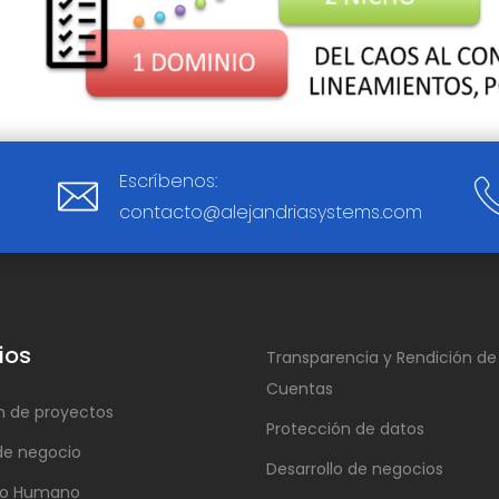
Escríbenos:
contacto@alejandriasystems.com
ios
Transparencia y Rendición de
Cuentas
n de proyectos
Protección de datos
de negocio
Desarrollo de negocios
llo Humano