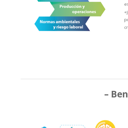
e
«
p
c
– Ben