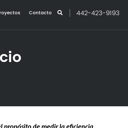
442-423-9193
royectos
Contacto
cio
l propósito de medir la eficiencia,