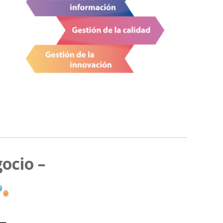
.
ocio –